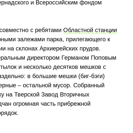
ернадского и Всероссийским фондом
 совместно с ребятами
Областной станции
рными залежами парка, прилегающего к
рии на склонах Архиерейских прудов.
енеральным директором Германом Поповым
утылок и несколько десятков мешков с
здельно: в большие мешки (биг-бэги)
черные – остальной мусор. Собранный
ку на Тверской Завод Вторичных
дчан огромная часть прибрежной
орядок.