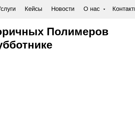
слуги
Кейсы
Новости
О нас
Контакт
торичных Полимеров
убботнике