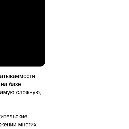
батываемости
 на базе
 самую сложную,
тительские
яжении многих