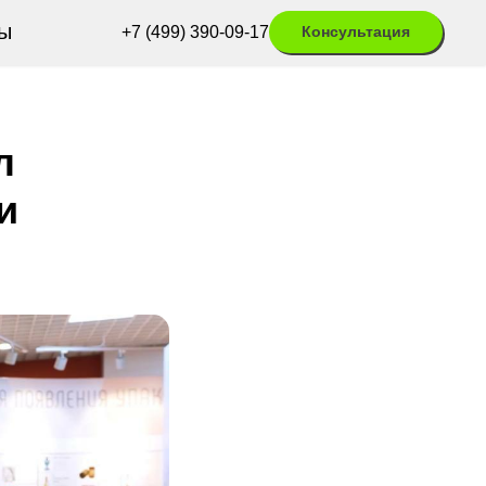
ы
+7 (499) 390-09-17
Консультация
л
и