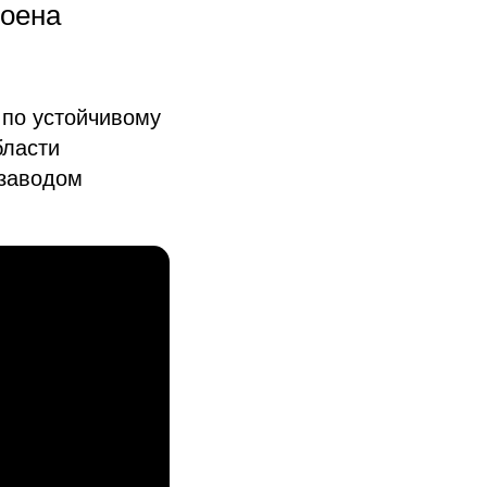
роена
 по устойчивому
бласти
 заводом