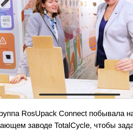
руппа RosUpack Connect побывала н
ающем заводе TotalCycle, чтобы зад