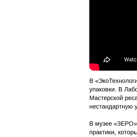
В «ЭкоТехнологи
упаковки. В Лаб
Мастерской реса
нестандартную у
В музее «ЗЕРО» 
практики, котор