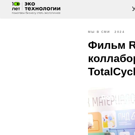
У
МЫ В СМИ
2024
Фильм R
коллабо
TotalCyc