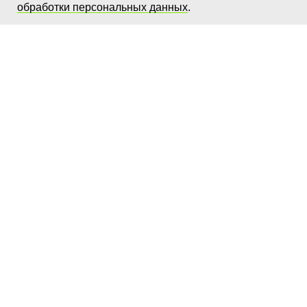
обработки персональных данных
.
ЭкоТехнологии
+7 (499) 390-09-17
Звонки принимаются с 9 до 18
по МСК. (Пн.-Пт.)
eco@ecotechagency.ru